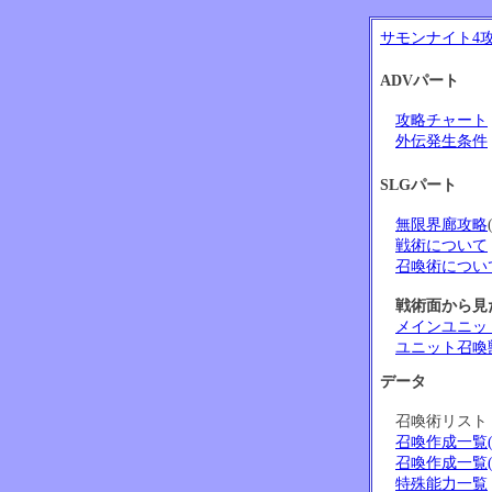
サモンナイト4
ADVパート
攻略チャート
外伝発生条件
SLGパート
無限界廊攻略
戦術について
召喚術につい
戦術面から見
メインユニッ
ユニット召喚
データ
召喚術リス
召喚作成一覧(
召喚作成一覧(
特殊能力一覧