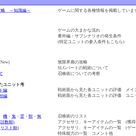
攻略 ～知識編～
ゲームに関する各種情報を掲載していま
ゲームの大まかな流れ
番外編・サブシナリオの発生条件
(特定ユニットの参入条件もこちら)
(New)
無限界廊の攻略
SLGパートの戦術について
て
召喚術についての考察
たユニット考
戦術面から見た各ユニットの評価 メイ
ト編
戦術面から見た各ユニットの評価 ユニ
獣編
召喚術のリスト
ト
機
・
鬼
・
霊
・
獣
・
無
アクセサリ、キーアイテムの一覧 (獲得
話数順)
アクセサリ、キーアイテムの一覧 (ゲー
リスト順)
特殊能力の一覧 コメント他