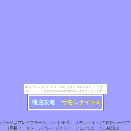
[PR] この広告は3ヶ月以上更新がないため表示されています。
ホームページを更新後24時間以内に表示されなくなります。
徹底攻略
サモンナイト4
のページはプレイステーション2用SRPG、サモンナイト4の攻略ページで
1周目ノーダメージブレイブクリア フェア&コーラル編追加。