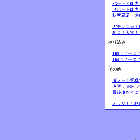
パーティ能力
サポート能力
状態異常・憑
ガチンコ☆ト
狙え！大物！
やり込み
1周目ノーダ
1周目ノーダ
その他
ダメージ電卓(
考察：SRP
最終攻略本に
オリジナル攻