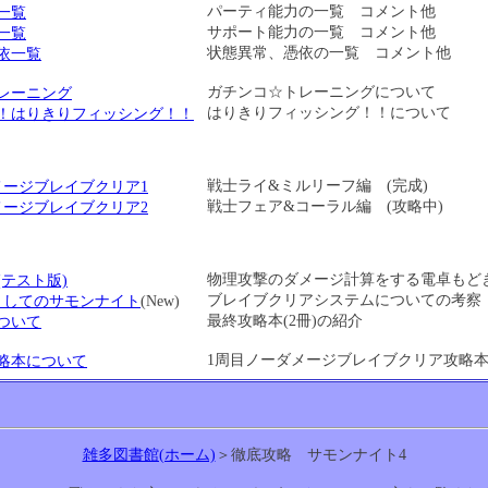
パーティ能力の一覧 コメント他
一覧
サポート能力の一覧 コメント他
一覧
状態異常、憑依の一覧 コメント他
依一覧
ガチンコ☆トレーニングについて
レーニング
はりきりフィッシング！！について
！はりきりフィッシング！！
戦士ライ&ミルリーフ編 (完成)
メージブレイブクリア1
戦士フェア&コーラル編 (攻略中)
メージブレイブクリア2
物理攻撃のダメージ計算をする電卓もど
テスト版)
ブレイブクリアシステムについての考察
Gとしてのサモンナイト
(New)
最終攻略本(2冊)の紹介
ついて
1周目ノーダメージブレイブクリア攻略
略本について
雑多図書館(ホーム)
＞徹底攻略 サモンナイト4