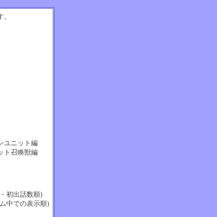
す。
ンユニット編
ット召喚獣編
・初出話数順)
ム中での表示順)